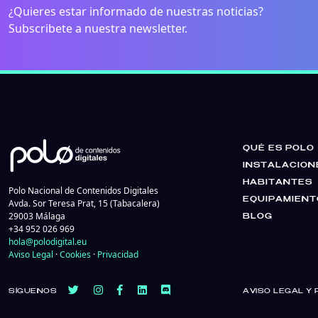
¿Quieres estar informado de nuestras noticias?
Subscribete a nuestra newsletter.
QUÉ ES POLO
INSTALACION
HABITANTES
Polo Nacional de Contenidos Digitales
EQUIPAMIENT
Avda. Sor Teresa Prat, 15 (Tabacalera)
29003 Málaga
BLOG
+34 952 026 969
hola@polodigital.eu
Aviso Legal
·
Cookies
·
Privacidad
SÍGUENOS
AVISO LEGAL Y 