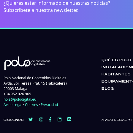
¿Quieres estar informado de nuestras noticias?
Subscribete a nuestra newsletter.
QUÉ ES POLO
INSTALACION
HABITANTES
Polo Nacional de Contenidos Digitales
EQUIPAMIENT
Avda. Sor Teresa Prat, 15 (Tabacalera)
29003 Málaga
BLOG
+34 952 026 969
hola@polodigital.eu
Aviso Legal
·
Cookies
·
Privacidad
SÍGUENOS
AVISO LEGAL Y 