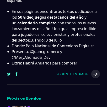
español.
En sus páginas encontrarás textos dedicados a
los
50 videojuegos destacados del año
y
un
calendario completo
con todos los nuevos
lanzamientos del año. Una guía imprescindible
para jugadores, coleccionistas y profesionales
del sector.
Cuándo: 3 de Julio
Dónde: Polo Nacional de Contenidos Digitales
Presenta:
@juancgromero
y
@MeryAhumada_Dev
Extra: Habrá Anuarios para comprar
SIGUIENTE ENTRADA
Próximos Eventos